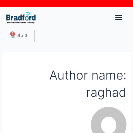
0
0
د.ك
Author name:
raghad