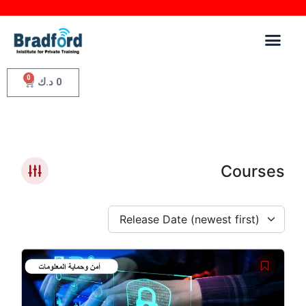
0
0
د.ك
Courses
Release Date (newest first)