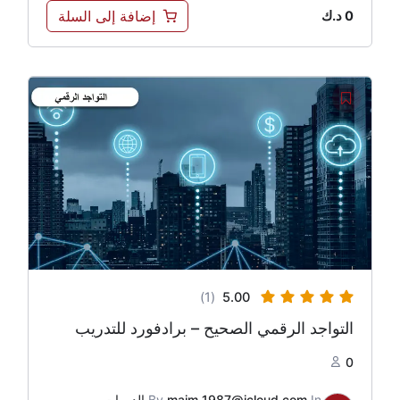
إضافة إلى السلة
0
د.ك
(1)
5.00
التواجد الرقمي الصحيح – برادفورد للتدريب
0
In
maim_1987@icloud.com
By
الدورات