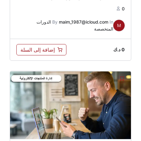
0
In
maim_1987@icloud.com
By
الدورات
M
المتخصصة
إضافة إلى السلة
0
د.ك