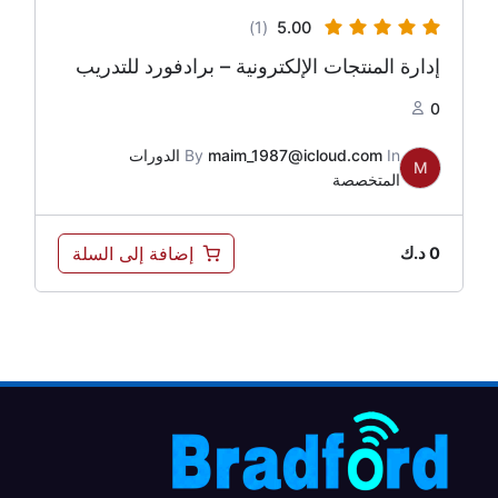
(1)
5.00
إدارة المنتجات الإلكترونية – برادفورد للتدريب
0
In
maim_1987@icloud.com
By
الدورات
M
المتخصصة
إضافة إلى السلة
0
د.ك