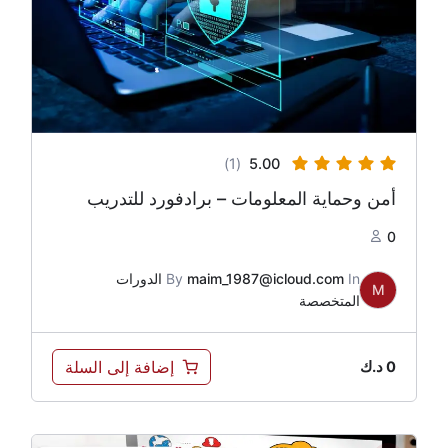
(1)
5.00
أمن وحماية المعلومات – برادفورد للتدريب
0
In
maim_1987@icloud.com
By
الدورات
M
المتخصصة
إضافة إلى السلة
0
د.ك