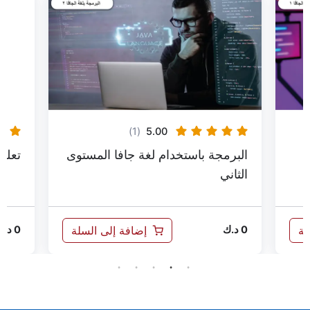
(1)
5.00
البرمجة باستخدام لغة جافا المستوى
تعلم ال
الثاني
إضافة إلى السلة
0
د.ك
0
د.ك