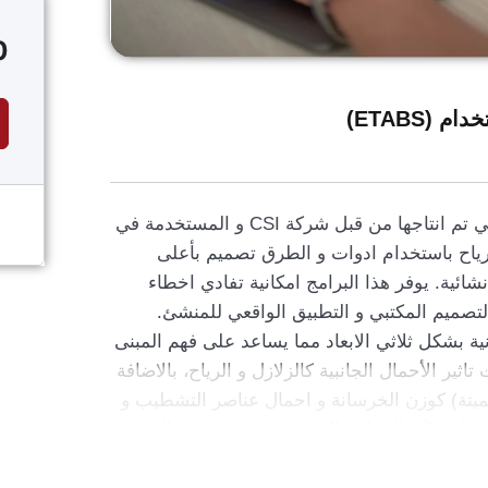
0
(ETABS)
تعتبر برمجية ال ETABS احد اهم البرمجيات التي تم انتاجها من قبل شركة CSI و المستخدمة في
رياح باستخدام ادوات و الطرق تصميم بأعلى
انشائية. يوفر هذا البرامج امكانية تفادي اخطاء
تصميم المكتبي و التطبيق الواقعي للمنشئ.
ة بشكل ثلاثي الابعاد مما يساعد على فهم المبنى
اثير الأحمال الجانبية كالزلازل و الرياح، بالاضافة
الميتة) كوزن الخرسانة و احمال عناصر التشطيب و
رها. يمكَن البرنامج المستخدم من تصميم العناصر
 و حساب كمية الحديد المطلوبة و تحديد ما اذا