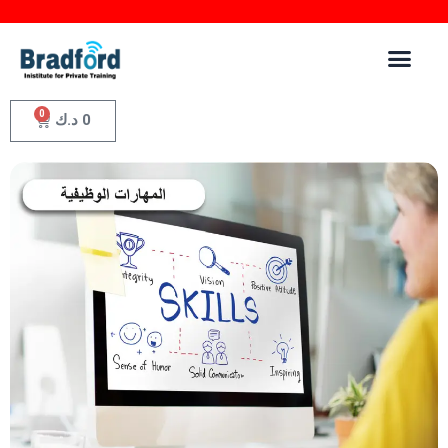
0
0
د.ك