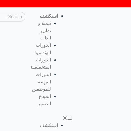
استكشف
تنمية و
تطوير
الذات
الدورات
الهندسية
الدورات
المتخصصة
الدورات
المهنية
للموظفين
المبدع
الصغير
استكشف