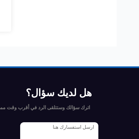
هل لديك سؤال؟
اترك سؤالك وستتلقى الرد في أقرب وقت مم