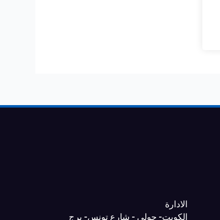
الادارة
الكويت- حولي - شارع تونس- برج